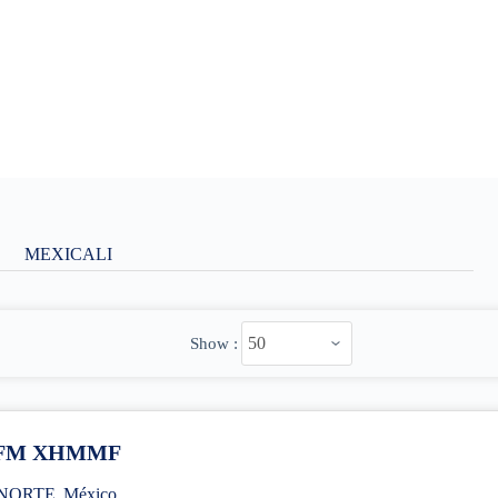
MEXICALI
Show :
3 FM XHMMF
 NORTE
,
México