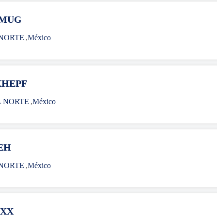
HMUG
 NORTE
,
México
XHEPF
A NORTE
,
México
SEH
 NORTE
,
México
MXX