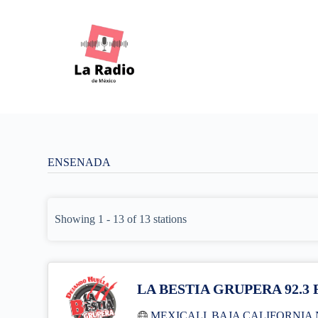
S
k
i
p
t
o
c
o
n
t
e
n
ENSENADA
t
Showing 1 - 13 of 13 stations
LA BESTIA GRUPERA 92.
MEXICALI
,
BAJA CALIFORNIA