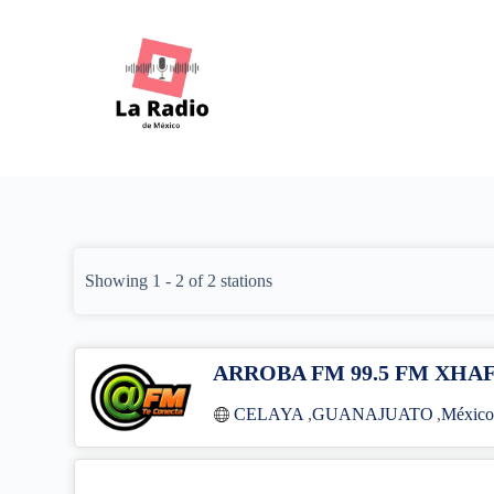
S
k
i
p
t
o
c
o
n
t
e
n
t
Showing 1 - 2 of 2 stations
ARROBA FM 99.5 FM XHA
CELAYA
,
GUANAJUATO
,
Méxic