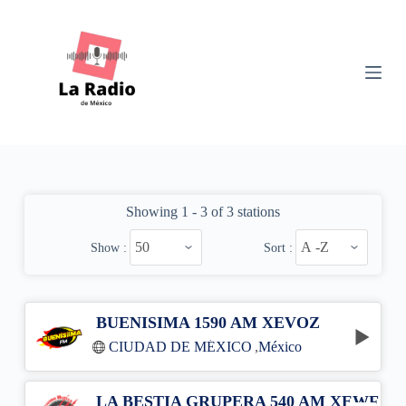
S
k
i
p
t
o
c
o
n
t
e
n
Showing 1 - 3 of 3 stations
t
Show :
Sort :
BUENISIMA 1590 AM XEVOZ
CIUDAD DE MÉXICO
,
México
LA BESTIA GRUPERA 540 AM XEWF