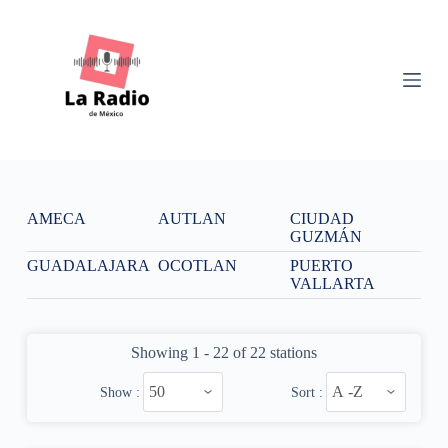
S
k
i
p
t
o
c
o
n
t
e
n
AMECA
AUTLAN
CIUDAD
t
GUZMÁN
GUADALAJARA
OCOTLAN
PUERTO
VALLARTA
Showing 1 - 22 of 22 stations
Show :
Sort :