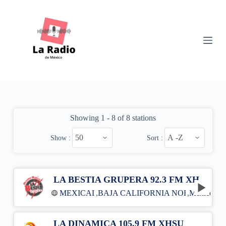
S
k
i
p
t
o
c
o
n
t
e
n
Showing 1 - 8 of 8 stations
t
Show :
Sort :
LA BESTIA GRUPERA 92.3 FM XHMMF
MEXICALI
,
BAJA CALIFORNIA NORTE
,
México
LA DINAMICA 105.9 FM XHSU