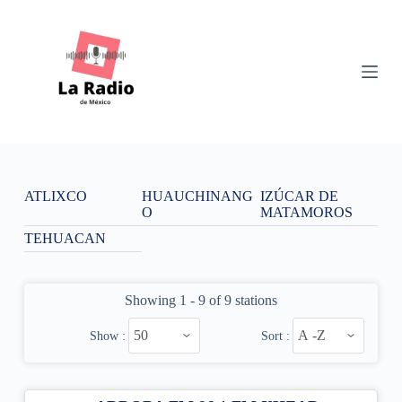
S
k
i
p
t
o
c
o
n
t
e
n
ATLIXCO
HUAUCHINANG
IZÚCAR DE
t
O
MATAMOROS
TEHUACAN
Showing 1 - 9 of 9 stations
Show :
Sort :