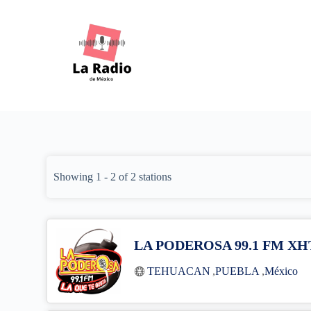
S
k
i
p
t
o
c
o
n
t
e
n
t
Showing 1 - 2 of 2 stations
LA PODEROSA 99.1 FM X
TEHUACAN
,
PUEBLA
,
México