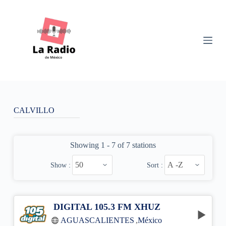
S
k
i
p
t
o
c
o
n
t
e
n
CALVILLO
t
Showing 1 - 7 of 7 stations
Show :
Sort :
DIGITAL 105.3 FM XHUZ
AGUASCALIENTES
,
México