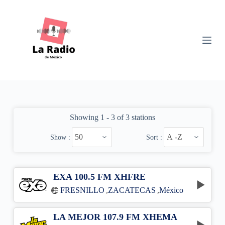
S
k
i
p
t
o
c
o
n
t
e
n
Showing 1 - 3 of 3 stations
t
Show :
Sort :
EXA 100.5 FM XHFRE
FRESNILLO
,
ZACATECAS
,
México
LA MEJOR 107.9 FM XHEMA