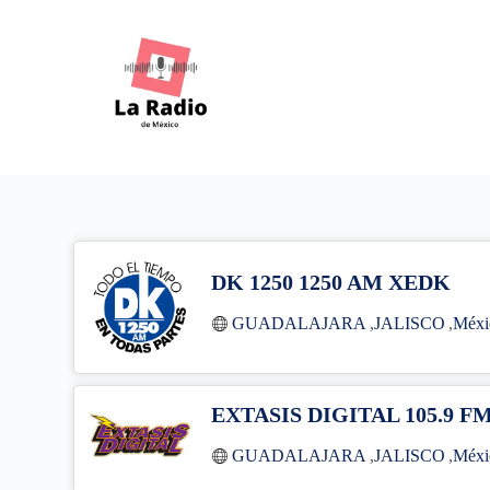
S
k
i
p
t
o
c
o
n
t
e
n
t
DK 1250 1250 AM XEDK
GUADALAJARA
,
JALISCO
,
Méxi
EXTASIS DIGITAL 105.9 F
GUADALAJARA
,
JALISCO
,
Méxi