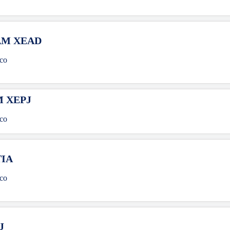
AM XEAD
co
M XEPJ
co
TIA
co
J