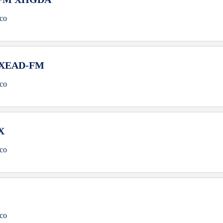
co
 XEAD-FM
co
X
co
co