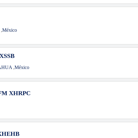
A
,
México
 XSSB
AHUA
,
México
 FM XHRPC
 XHEHB