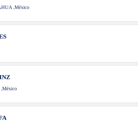
AHUA
,
México
ES
HNZ
A
,
México
FA