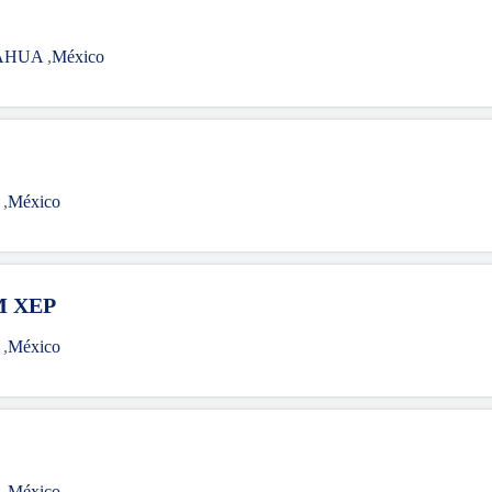
AHUA
,
México
A
,
México
M XEP
A
,
México
A
,
México