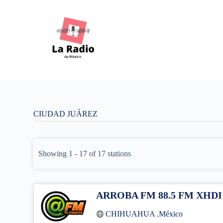
S
k
i
p
t
o
c
o
n
t
e
n
CIUDAD JUÁREZ
t
Showing 1 - 17 of 17 stations
ARROBA FM 88.5 FM XHDI
CHIHUAHUA
,
México