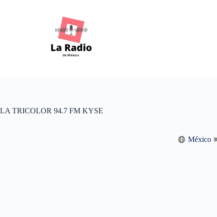
S
k
i
p
t
o
c
o
n
t
e
n
LA TRICOLOR 94.7 FM KYSE
t
México