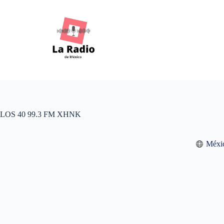
S
k
i
p
t
o
c
o
n
t
e
n
LOS 40 99.3 FM XHNK
t
Méxi