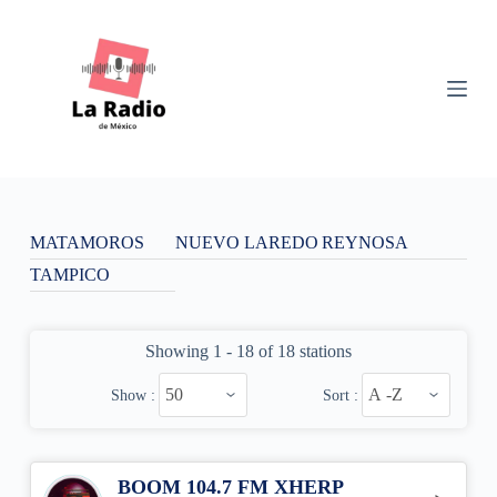
S
k
i
p
t
o
c
o
n
t
e
n
MATAMOROS
NUEVO LAREDO
REYNOSA
t
TAMPICO
Showing 1 - 18 of 18 stations
Show :
Sort :
BOOM 104.7 FM XHERP